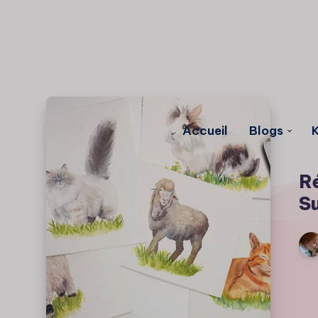
Accueil
Blogs
K
Ré
Su