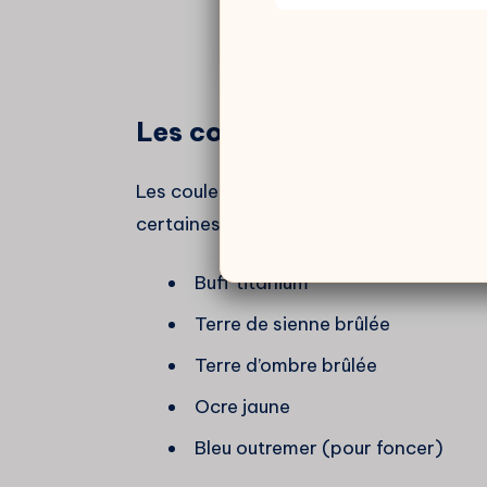
Les couleurs du pelage à l
Les couleurs employées dépendent bien 
certaines nuances reviennent constam
Buff titanium
Terre de sienne brûlée
Terre d’ombre brûlée
Ocre jaune
Bleu outremer (pour foncer)