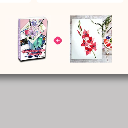
’aquarelle
sûr de l’animal en question, mais
ment dans mes animaux :