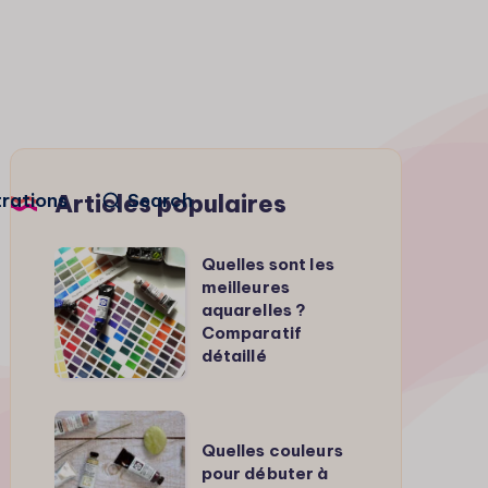
trations
Search
Articles populaires
Quelles
Quelles sont les
meilleures
sont
aquarelles ?
les
Comparatif
meilleures
détaillé
aquarelles
?
Quelles
Comparatif
Quelles couleurs
couleurs
pour débuter à
détaillé
pour