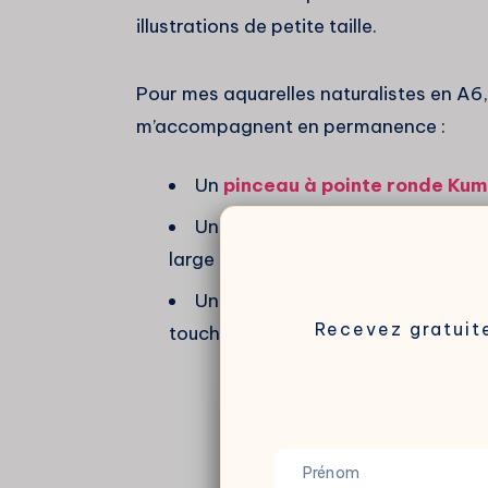
illustrations de petite taille.
Pour mes aquarelles naturalistes en A6,
m’accompagnent en permanence :
Un
pinceau à pointe ronde Kum
Un
pinceau à pointe ronde Kum
large pour de fines mèches)
Un
pinceau à pointe plate Kum
Recevez gratui
touche trop large).