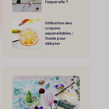
l’aquarelle ?
débuter
à
l’aquarelle
Utilisation
Utilisation des
?
crayons
des
aquarellables :
crayons
Guide pour
aquarellables
débuter
:
Guide
pour
débuter