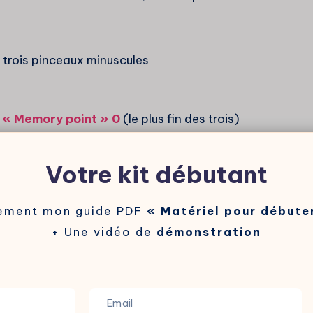
 trois pinceaux minuscules
 « Memory point » 0
(le plus fin des trois)
 « Faded » 2
(un peu plus long et plus
Votre kit débutant
 « Faded » 2
(redoutable pour affiner une
tement mon guide PDF
« Matériel pour débuter
+ Une vidéo de
démonstration